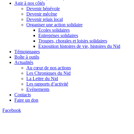
Agir à nos côtés
Devenir bénévole
Devenir mécène
Devenir relais local
Organiser une action solidaire
Ecoles solidaires
Entreprises solidaires
Troupes, chorales et loisirs solidaires
Exposition histoires de vie, histoires du Nid
Témoignages
Boîte à outils
Actualités
Au cœur de nos actions
Les Chroniques du Nid
La Lettre du Nid
Les rapports d’activité
Evénements
Contacts
Faire un don
Facebook