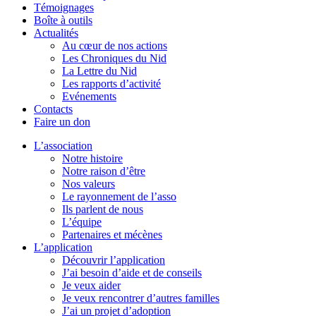
Témoignages
Boîte à outils
Actualités
Au cœur de nos actions
Les Chroniques du Nid
La Lettre du Nid
Les rapports d’activité
Evénements
Contacts
Faire un don
L’association
Notre histoire
Notre raison d’être
Nos valeurs
Le rayonnement de l’asso
Ils parlent de nous
L’équipe
Partenaires et mécènes
L’application
Découvrir l’application
J’ai besoin d’aide et de conseils
Je veux aider
Je veux rencontrer d’autres familles
J’ai un projet d’adoption