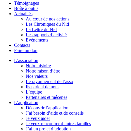
Témoignages
Boîte à outils
Actualités
Au cœur de nos actions
Les Chroniques du Nid
La Lettre du Nid
Les rapports d’activité
Evénements
Contacts
Faire un don
L’association
Notre histoire
Notre raison d’être
Nos valeurs
Le rayonnement de l’asso
Ils parlent de nous
L’équipe
Partenaires et mécènes
L’application
Découvrir l’application
J’ai besoin d’aide et de conseils
Je veux aider
Je veux rencontrer d’autres familles
J’ai un projet d’adoption