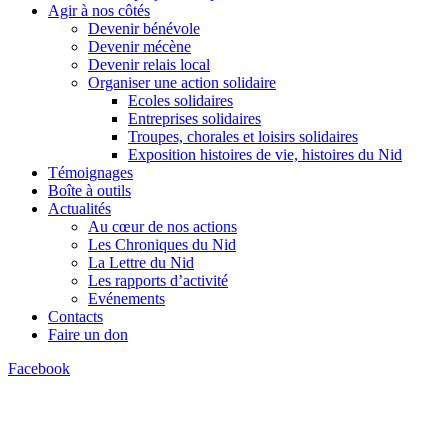
Agir à nos côtés
Devenir bénévole
Devenir mécène
Devenir relais local
Organiser une action solidaire
Ecoles solidaires
Entreprises solidaires
Troupes, chorales et loisirs solidaires
Exposition histoires de vie, histoires du Nid
Témoignages
Boîte à outils
Actualités
Au cœur de nos actions
Les Chroniques du Nid
La Lettre du Nid
Les rapports d’activité
Evénements
Contacts
Faire un don
Facebook