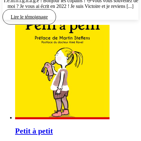
T.é.m.o.i.g.n.a.g.e ! Bonjour les copains ! 👋Vous vous souvenez de
moi ? Je vous ai écrit en 2022 ! Je suis Victoire et je reviens [...]
Lire le témoignage
Petit à petit