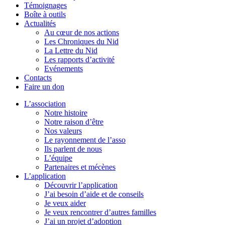
Témoignages
Boîte à outils
Actualités
Au cœur de nos actions
Les Chroniques du Nid
La Lettre du Nid
Les rapports d’activité
Evénements
Contacts
Faire un don
L’association
Notre histoire
Notre raison d’être
Nos valeurs
Le rayonnement de l’asso
Ils parlent de nous
L’équipe
Partenaires et mécènes
L’application
Découvrir l’application
J’ai besoin d’aide et de conseils
Je veux aider
Je veux rencontrer d’autres familles
J’ai un projet d’adoption