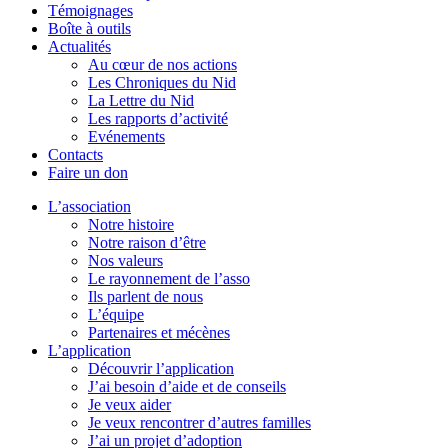
Témoignages
Boîte à outils
Actualités
Au cœur de nos actions
Les Chroniques du Nid
La Lettre du Nid
Les rapports d’activité
Evénements
Contacts
Faire un don
L’association
Notre histoire
Notre raison d’être
Nos valeurs
Le rayonnement de l’asso
Ils parlent de nous
L’équipe
Partenaires et mécènes
L’application
Découvrir l’application
J’ai besoin d’aide et de conseils
Je veux aider
Je veux rencontrer d’autres familles
J’ai un projet d’adoption