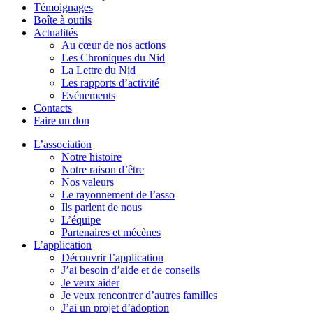
Témoignages
Boîte à outils
Actualités
Au cœur de nos actions
Les Chroniques du Nid
La Lettre du Nid
Les rapports d’activité
Evénements
Contacts
Faire un don
L’association
Notre histoire
Notre raison d’être
Nos valeurs
Le rayonnement de l’asso
Ils parlent de nous
L’équipe
Partenaires et mécènes
L’application
Découvrir l’application
J’ai besoin d’aide et de conseils
Je veux aider
Je veux rencontrer d’autres familles
J’ai un projet d’adoption