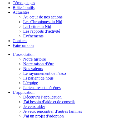
Témoignages
Boîte à outils
Actualités
Au cœur de nos actions
Les Chroniques du Nid
La Lettre du Nid
Les rapports d’activité
Evénements
Contacts
Faire un don
L’association
Notre histoire
Notre raison d’être
Nos valeurs
Le rayonnement de l’asso
Ils parlent de nous
L’équipe
Partenaires et mécènes
L’application
Découvrir l’application
J’ai besoin d’aide et de conseils
Je veux aider
Je veux rencontrer d’autres familles
J’ai un projet d’adoption