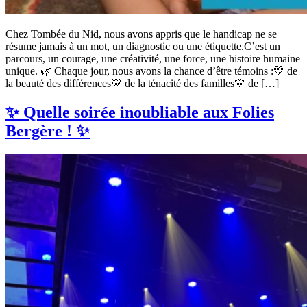
Chez Tombée du Nid, nous avons appris que le handicap ne se
résume jamais à un mot, un diagnostic ou une étiquette.C’est un
parcours, un courage, une créativité, une force, une histoire humaine
unique. 🌿 Chaque jour, nous avons la chance d’être témoins :💛 de
la beauté des différences💛 de la ténacité des familles💛 de […]
✨ Quelle soirée inoubliable aux Folies
Bergère ! ✨