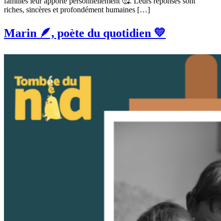
familles leur apporte personnellement 🥰. Leurs réponses sont
riches, sincères et profondément humaines […]
Marin 🪶, poète du quotidien 💛