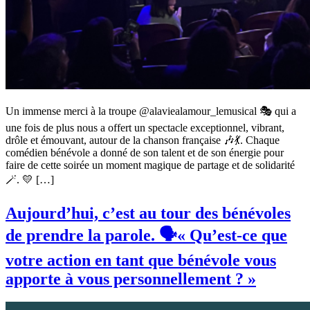
Un immense merci à la troupe @alaviealamour_lemusical 🎭 qui a
une fois de plus nous a offert un spectacle exceptionnel, vibrant,
drôle et émouvant, autour de la chanson française 🎶💃. Chaque
comédien bénévole a donné de son talent et de son énergie pour
faire de cette soirée un moment magique de partage et de solidarité
🪄. 💛 […]
Aujourd’hui, c’est au tour des bénévoles
de prendre la parole. 🗣️« Qu’est-ce que
votre action en tant que bénévole vous
apporte à vous personnellement ? »