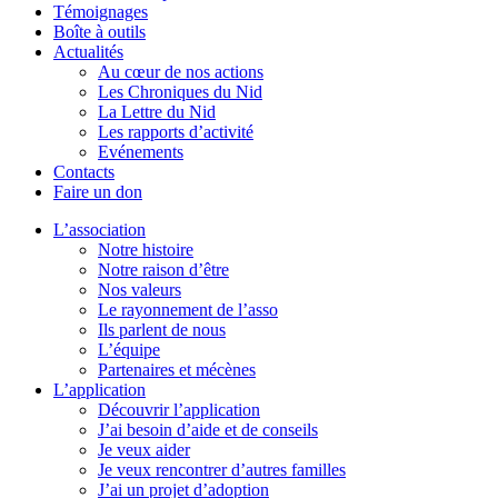
Témoignages
Boîte à outils
Actualités
Au cœur de nos actions
Les Chroniques du Nid
La Lettre du Nid
Les rapports d’activité
Evénements
Contacts
Faire un don
L’association
Notre histoire
Notre raison d’être
Nos valeurs
Le rayonnement de l’asso
Ils parlent de nous
L’équipe
Partenaires et mécènes
L’application
Découvrir l’application
J’ai besoin d’aide et de conseils
Je veux aider
Je veux rencontrer d’autres familles
J’ai un projet d’adoption