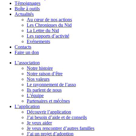
Témoignages
Boîte à outils
Actualités
Au cœur de nos actions
Les Chroniques du Nid
La Lettre du Nid
Les rapports d’activité
Evénements
Contacts
Faire un don
L’association
Notre histoire
Notre raison d’être
Nos valeurs
Le rayonnement de l’asso
Ils parlent de nous
L’équipe
Partenaires et mécènes
L’application
Découvrir l’application
J’ai besoin d’aide et de conseils
Je veux aider
Je veux rencontrer d’autres familles
J’ai un projet d’adoption