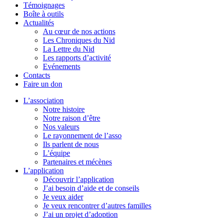
Témoignages
Boîte à outils
Actualités
Au cœur de nos actions
Les Chroniques du Nid
La Lettre du Nid
Les rapports d’activité
Evénements
Contacts
Faire un don
L’association
Notre histoire
Notre raison d’être
Nos valeurs
Le rayonnement de l’asso
Ils parlent de nous
L’équipe
Partenaires et mécènes
L’application
Découvrir l’application
J’ai besoin d’aide et de conseils
Je veux aider
Je veux rencontrer d’autres familles
J’ai un projet d’adoption