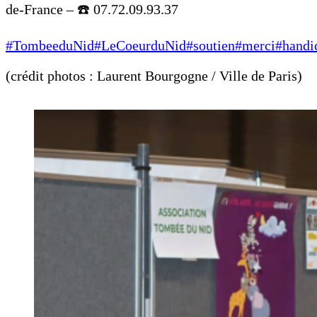
de-France – ☎️ 07.72.09.93.37
#TombeeduNid
#LeCoeurduNid
#soutien
#merci
#handi
(crédit photos : Laurent Bourgogne / Ville de Paris)