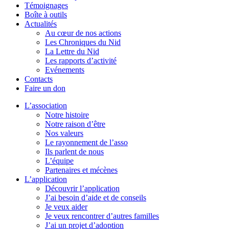
Témoignages
Boîte à outils
Actualités
Au cœur de nos actions
Les Chroniques du Nid
La Lettre du Nid
Les rapports d’activité
Evénements
Contacts
Faire un don
L’association
Notre histoire
Notre raison d’être
Nos valeurs
Le rayonnement de l’asso
Ils parlent de nous
L’équipe
Partenaires et mécènes
L’application
Découvrir l’application
J’ai besoin d’aide et de conseils
Je veux aider
Je veux rencontrer d’autres familles
J’ai un projet d’adoption