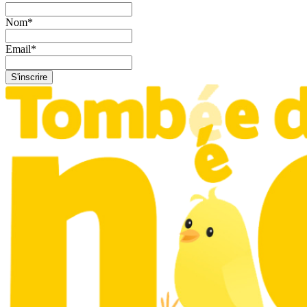
Nom
*
Email
*
S'inscrire