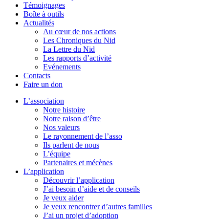
Témoignages
Boîte à outils
Actualités
Au cœur de nos actions
Les Chroniques du Nid
La Lettre du Nid
Les rapports d’activité
Evénements
Contacts
Faire un don
L’association
Notre histoire
Notre raison d’être
Nos valeurs
Le rayonnement de l’asso
Ils parlent de nous
L’équipe
Partenaires et mécènes
L’application
Découvrir l’application
J’ai besoin d’aide et de conseils
Je veux aider
Je veux rencontrer d’autres familles
J’ai un projet d’adoption