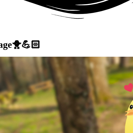
rage🐥💪🏻