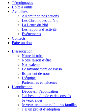
Témoignages
Boîte à outils
Actualités
Au cœur de nos actions
Les Chroniques du Nid
La Lettre du Nid
Les rapports d’activité
Evénements
Contacts
Faire un don
L’association
Notre histoire
Notre raison d’être
Nos valeurs
Le rayonnement de l’asso
Ils parlent de nous
L’équipe
Partenaires et mécènes
L’application
Découvrir l’application
J’ai besoin d’aide et de conseils
Je veux aider
Je veux rencontrer d’autres familles
J’ai un projet d’adoption