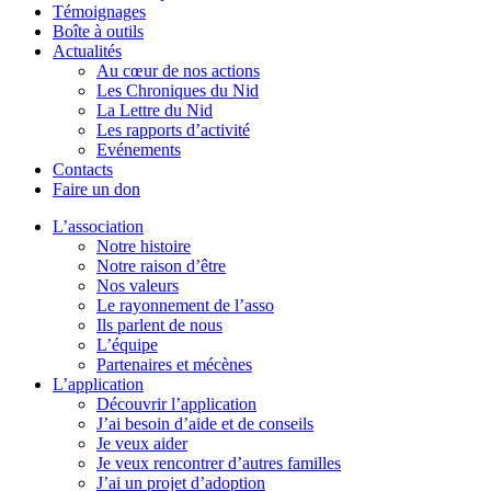
Témoignages
Boîte à outils
Actualités
Au cœur de nos actions
Les Chroniques du Nid
La Lettre du Nid
Les rapports d’activité
Evénements
Contacts
Faire un don
L’association
Notre histoire
Notre raison d’être
Nos valeurs
Le rayonnement de l’asso
Ils parlent de nous
L’équipe
Partenaires et mécènes
L’application
Découvrir l’application
J’ai besoin d’aide et de conseils
Je veux aider
Je veux rencontrer d’autres familles
J’ai un projet d’adoption