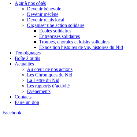
Agir à nos côtés
Devenir bénévole
Devenir mécène
Devenir relais local
Organiser une action solidaire
Ecoles solidaires
Entreprises solidaires
Troupes, chorales et loisirs solidaires
Exposition histoires de vie, histoires du Nid
Témoignages
Boîte à outils
Actualités
Au cœur de nos actions
Les Chroniques du Nid
La Lettre du Nid
Les rapports d’activité
Evénements
Contacts
Faire un don
Facebook