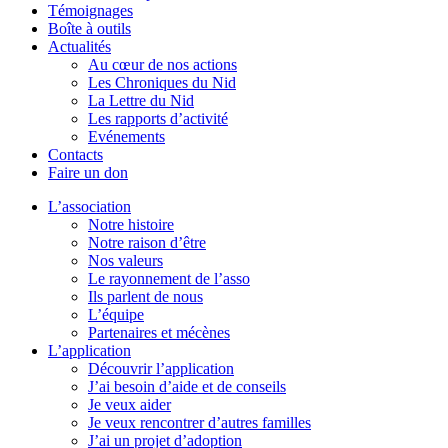
Témoignages
Boîte à outils
Actualités
Au cœur de nos actions
Les Chroniques du Nid
La Lettre du Nid
Les rapports d’activité
Evénements
Contacts
Faire un don
L’association
Notre histoire
Notre raison d’être
Nos valeurs
Le rayonnement de l’asso
Ils parlent de nous
L’équipe
Partenaires et mécènes
L’application
Découvrir l’application
J’ai besoin d’aide et de conseils
Je veux aider
Je veux rencontrer d’autres familles
J’ai un projet d’adoption