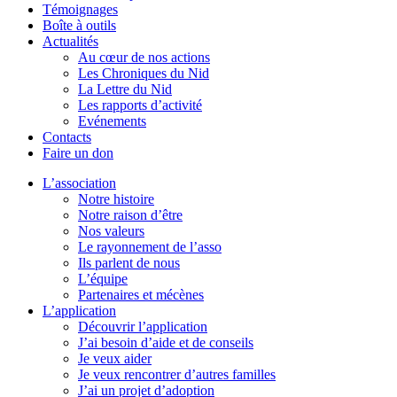
Témoignages
Boîte à outils
Actualités
Au cœur de nos actions
Les Chroniques du Nid
La Lettre du Nid
Les rapports d’activité
Evénements
Contacts
Faire un don
L’association
Notre histoire
Notre raison d’être
Nos valeurs
Le rayonnement de l’asso
Ils parlent de nous
L’équipe
Partenaires et mécènes
L’application
Découvrir l’application
J’ai besoin d’aide et de conseils
Je veux aider
Je veux rencontrer d’autres familles
J’ai un projet d’adoption