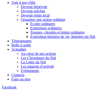
Agir à nos côtés
Devenir bénévole
Devenir mécène
Devenir relais local
Organiser une action solidaire
Ecoles solidaires
Entreprises solidaires
Troupes, chorales et loisirs solidaires
Exposition histoires de vie, histoires du Nid
Témoignages
Boîte à outils
Actualités
Au cœur de nos actions
Les Chroniques du Nid
La Lettre du Nid
Les rapports d’activité
Evénements
Contacts
Faire un don
Facebook