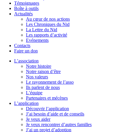
Témoignages
Boîte à outils
Actualités
Au cœur de nos actions
Les Chroniques du Nid
La Lettre du Nid
Les rapports d’activité
Evénements
Contacts
Faire un don
L’association
Notre histoire
Notre raison d’être
Nos valeurs
Le rayonnement de l’asso
Ils parlent de nous
L’équipe
Partenaires et mécènes
L’application
Découvrir l’application
J’ai besoin d’aide et de conseils
Je veux aider
Je veux rencontrer d’autres familles
J’ai un projet d’adoption