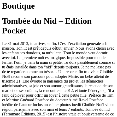
Boutique
Tombée du Nid – Edition
Pocket
Le 31 mai 2013, tu arrives, enfin. C’est l’excitation générale à la
maison. Ton lit est prêt depuis début janvier. Nous avons choisi avec
les enfants tes doudous, ta turbulette. Tout le monde veut dormir
avec toi. La première nuit est magique. Impossible pour moi de
fermer l’œil, je tiens ta main si petite. Tu dors paisiblement comme si
tu étais installée dans ton “nid” depuis toujours. Je ne me lasse pas
de te regarder comme un trésor… Un trésor enfin trouvé. » Clotilde
Noël raconte son parcours pour adopter Marie, un bébé atteint de
trisomie 21. Elle évoque la naissance du projet, les démarches
administratives, sa joie et son amour grandissants, la réaction de son
mari et de ses enfants, la rencontre en 2012, et toute l’énergie qu’il a
fallu déployer pour offrir un foyer à cette petite fille. Préface de Tim
et Martine Guénard Postface du docteur Aimé Ravel Postface
inédite de l’auteur Inclus un cahier photos inédit Clotilde Noël vit en
région parisienne avec son mari et leurs 7 enfants. Tombée du nid
(Terramare Éditions, 2015) est l’histoire vraie et bouleversante de ce