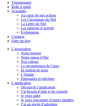
Témoignages
Boîte à outils
Actualités
Au cœur de nos actions
Les Chroniques du Nid
La Lettre du Nid
Les rapports d’activité
Evénements
Contacts
Faire un don
L’association
Notre histoire
Notre raison d’être
Nos valeurs
Le rayonnement de l’asso
Ils parlent de nous
L’équipe
Partenaires et mécènes
L’application
Découvrir l’application
J’ai besoin d’aide et de conseils
Je veux aider
Je veux rencontrer d’autres familles
J’ai un projet d’adoption