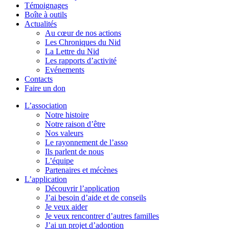
Témoignages
Boîte à outils
Actualités
Au cœur de nos actions
Les Chroniques du Nid
La Lettre du Nid
Les rapports d’activité
Evénements
Contacts
Faire un don
L’association
Notre histoire
Notre raison d’être
Nos valeurs
Le rayonnement de l’asso
Ils parlent de nous
L’équipe
Partenaires et mécènes
L’application
Découvrir l’application
J’ai besoin d’aide et de conseils
Je veux aider
Je veux rencontrer d’autres familles
J’ai un projet d’adoption