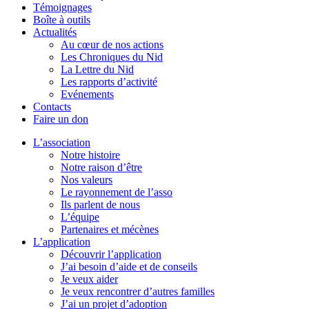
Témoignages
Boîte à outils
Actualités
Au cœur de nos actions
Les Chroniques du Nid
La Lettre du Nid
Les rapports d’activité
Evénements
Contacts
Faire un don
L’association
Notre histoire
Notre raison d’être
Nos valeurs
Le rayonnement de l’asso
Ils parlent de nous
L’équipe
Partenaires et mécènes
L’application
Découvrir l’application
J’ai besoin d’aide et de conseils
Je veux aider
Je veux rencontrer d’autres familles
J’ai un projet d’adoption