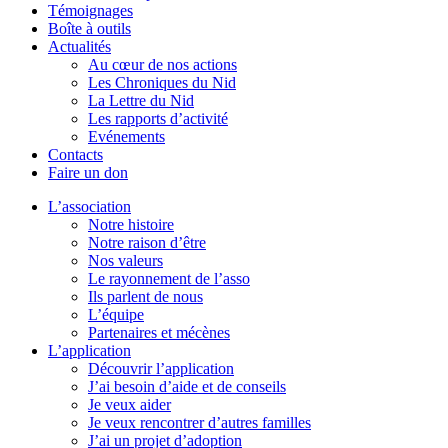
Témoignages
Boîte à outils
Actualités
Au cœur de nos actions
Les Chroniques du Nid
La Lettre du Nid
Les rapports d’activité
Evénements
Contacts
Faire un don
L’association
Notre histoire
Notre raison d’être
Nos valeurs
Le rayonnement de l’asso
Ils parlent de nous
L’équipe
Partenaires et mécènes
L’application
Découvrir l’application
J’ai besoin d’aide et de conseils
Je veux aider
Je veux rencontrer d’autres familles
J’ai un projet d’adoption