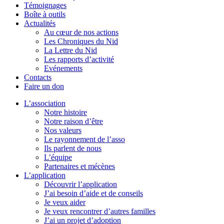
Témoignages
Boîte à outils
Actualités
Au cœur de nos actions
Les Chroniques du Nid
La Lettre du Nid
Les rapports d’activité
Evénements
Contacts
Faire un don
L’association
Notre histoire
Notre raison d’être
Nos valeurs
Le rayonnement de l’asso
Ils parlent de nous
L’équipe
Partenaires et mécènes
L’application
Découvrir l’application
J’ai besoin d’aide et de conseils
Je veux aider
Je veux rencontrer d’autres familles
J’ai un projet d’adoption