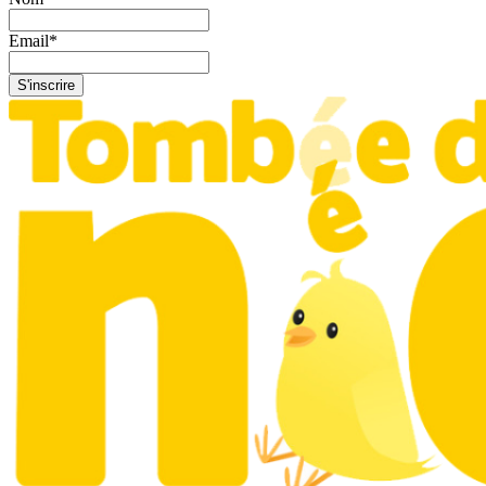
Email
*
S'inscrire