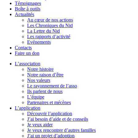
Témoignages
Boîte à outils
Actualités
Au cœur de nos actions
Les Chroniques du Nid
La Lettre du Nid
Les rapports d’activité
Evénements
Contacts
Faire un don
L’association
Notre histoire
Notre raison d’être
Nos valeurs
Le rayonnement de l’asso
Ils parlent de nous
L’équipe
Partenaires et mécènes
L’application
Découvrir l’application
J’ai besoin d’aide et de conseils
Je veux aider
Je veux rencontrer d’autres familles
J’ai un projet d’adoption