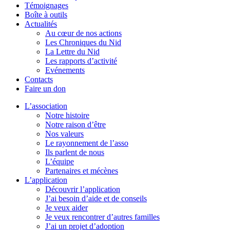
Témoignages
Boîte à outils
Actualités
Au cœur de nos actions
Les Chroniques du Nid
La Lettre du Nid
Les rapports d’activité
Evénements
Contacts
Faire un don
L’association
Notre histoire
Notre raison d’être
Nos valeurs
Le rayonnement de l’asso
Ils parlent de nous
L’équipe
Partenaires et mécènes
L’application
Découvrir l’application
J’ai besoin d’aide et de conseils
Je veux aider
Je veux rencontrer d’autres familles
J’ai un projet d’adoption