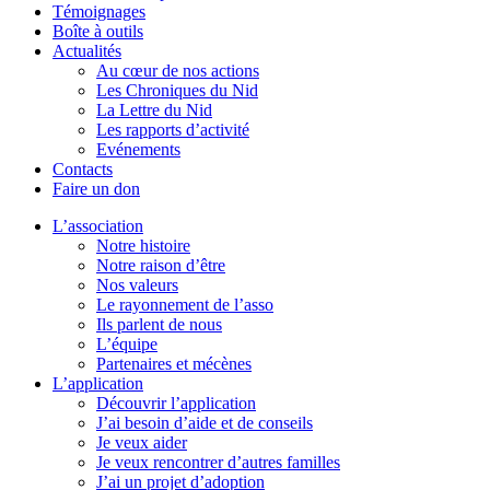
Témoignages
Boîte à outils
Actualités
Au cœur de nos actions
Les Chroniques du Nid
La Lettre du Nid
Les rapports d’activité
Evénements
Contacts
Faire un don
L’association
Notre histoire
Notre raison d’être
Nos valeurs
Le rayonnement de l’asso
Ils parlent de nous
L’équipe
Partenaires et mécènes
L’application
Découvrir l’application
J’ai besoin d’aide et de conseils
Je veux aider
Je veux rencontrer d’autres familles
J’ai un projet d’adoption