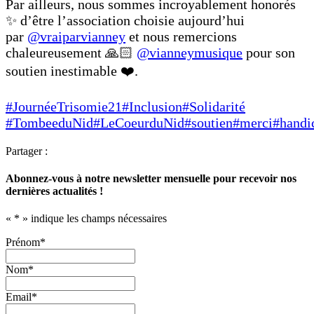
Par ailleurs, nous sommes incroyablement honorés
✨ d’être l’association choisie aujourd’hui
par
@vraiparvianney
et nous remercions
chaleureusement 🙏🏻
@vianneymusique
pour son
soutien inestimable ❤️.
#JournéeTrisomie21
#Inclusion
#Solidarité
#TombeeduNid
#LeCoeurduNid
#soutien
#merci
#handi
Partager :
Abonnez-vous à notre newsletter mensuelle pour recevoir nos
dernières actualités !
«
*
» indique les champs nécessaires
Prénom
*
Nom
*
Email
*