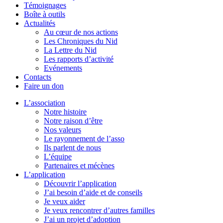
Témoignages
Boîte à outils
Actualités
Au cœur de nos actions
Les Chroniques du Nid
La Lettre du Nid
Les rapports d’activité
Evénements
Contacts
Faire un don
L’association
Notre histoire
Notre raison d’être
Nos valeurs
Le rayonnement de l’asso
Ils parlent de nous
L’équipe
Partenaires et mécènes
L’application
Découvrir l’application
J’ai besoin d’aide et de conseils
Je veux aider
Je veux rencontrer d’autres familles
J’ai un projet d’adoption