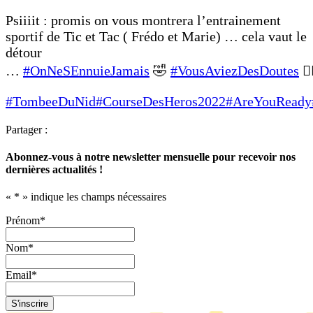
Psiiiit : promis on vous montrera l’entrainement
sportif de Tic et Tac ( Frédo et Marie) … cela vaut le
détour
…
#OnNeSEnnuieJamais
🤣
#VousAviezDesDoutes
😵‍
#TombeeDuNid
#CourseDesHeros2022
#AreYouReady
Partager :
Abonnez-vous à notre newsletter mensuelle pour recevoir nos
dernières actualités !
«
*
» indique les champs nécessaires
Prénom
*
Nom
*
Email
*