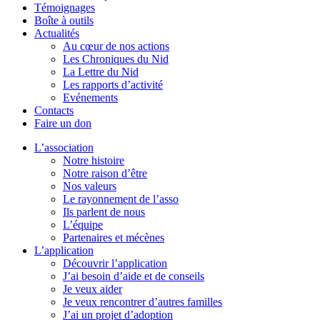
Témoignages
Boîte à outils
Actualités
Au cœur de nos actions
Les Chroniques du Nid
La Lettre du Nid
Les rapports d’activité
Evénements
Contacts
Faire un don
L’association
Notre histoire
Notre raison d’être
Nos valeurs
Le rayonnement de l’asso
Ils parlent de nous
L’équipe
Partenaires et mécènes
L’application
Découvrir l’application
J’ai besoin d’aide et de conseils
Je veux aider
Je veux rencontrer d’autres familles
J’ai un projet d’adoption