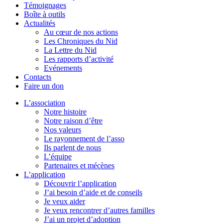
Témoignages
Boîte à outils
Actualités
Au cœur de nos actions
Les Chroniques du Nid
La Lettre du Nid
Les rapports d’activité
Evénements
Contacts
Faire un don
L’association
Notre histoire
Notre raison d’être
Nos valeurs
Le rayonnement de l’asso
Ils parlent de nous
L’équipe
Partenaires et mécènes
L’application
Découvrir l’application
J’ai besoin d’aide et de conseils
Je veux aider
Je veux rencontrer d’autres familles
J’ai un projet d’adoption