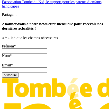
l’association Tombé du Nid, le support pour les parents d’enfants
handicapés
Partager :
Abonnez-vous à notre newsletter mensuelle pour recevoir nos
dernières actualités !
«
*
» indique les champs nécessaires
Prénom
*
Nom
*
Email
*
S'inscrire