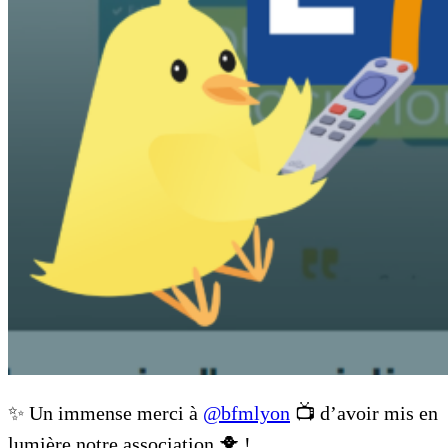
✨ Un immense merci à
@bfmlyon
📺 d’avoir mis en
lumière notre association 🐥 !