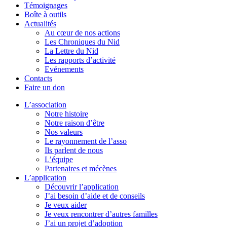
Témoignages
Boîte à outils
Actualités
Au cœur de nos actions
Les Chroniques du Nid
La Lettre du Nid
Les rapports d’activité
Evénements
Contacts
Faire un don
L’association
Notre histoire
Notre raison d’être
Nos valeurs
Le rayonnement de l’asso
Ils parlent de nous
L’équipe
Partenaires et mécènes
L’application
Découvrir l’application
J’ai besoin d’aide et de conseils
Je veux aider
Je veux rencontrer d’autres familles
J’ai un projet d’adoption