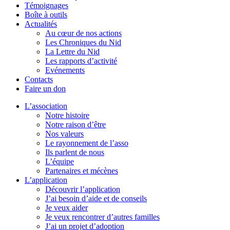
Témoignages
Boîte à outils
Actualités
Au cœur de nos actions
Les Chroniques du Nid
La Lettre du Nid
Les rapports d’activité
Evénements
Contacts
Faire un don
L’association
Notre histoire
Notre raison d’être
Nos valeurs
Le rayonnement de l’asso
Ils parlent de nous
L’équipe
Partenaires et mécènes
L’application
Découvrir l’application
J’ai besoin d’aide et de conseils
Je veux aider
Je veux rencontrer d’autres familles
J’ai un projet d’adoption