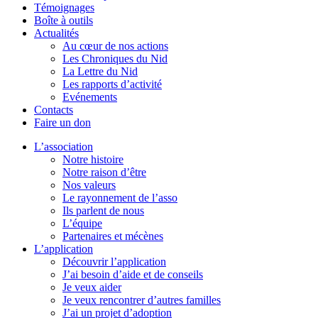
Témoignages
Boîte à outils
Actualités
Au cœur de nos actions
Les Chroniques du Nid
La Lettre du Nid
Les rapports d’activité
Evénements
Contacts
Faire un don
L’association
Notre histoire
Notre raison d’être
Nos valeurs
Le rayonnement de l’asso
Ils parlent de nous
L’équipe
Partenaires et mécènes
L’application
Découvrir l’application
J’ai besoin d’aide et de conseils
Je veux aider
Je veux rencontrer d’autres familles
J’ai un projet d’adoption