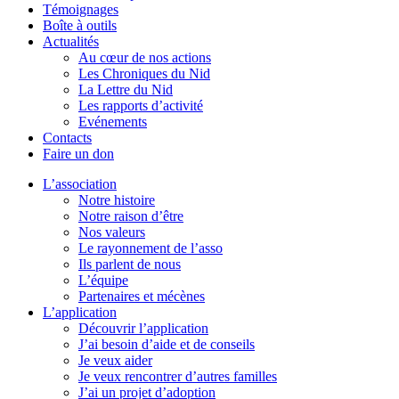
Témoignages
Boîte à outils
Actualités
Au cœur de nos actions
Les Chroniques du Nid
La Lettre du Nid
Les rapports d’activité
Evénements
Contacts
Faire un don
L’association
Notre histoire
Notre raison d’être
Nos valeurs
Le rayonnement de l’asso
Ils parlent de nous
L’équipe
Partenaires et mécènes
L’application
Découvrir l’application
J’ai besoin d’aide et de conseils
Je veux aider
Je veux rencontrer d’autres familles
J’ai un projet d’adoption