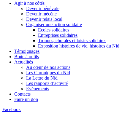
Agir à nos côtés
Devenir bénévole
Devenir mécène
Devenir relais local
Organiser une action solidaire
Ecoles solidaires
Entreprises solidaires
Troupes, chorales et loisirs solidaires
Exposition histoires de vie, histoires du Nid
Témoignages
Boîte à outils
Actualités
Au cœur de nos actions
Les Chroniques du Nid
La Lettre du Nid
Les rapports d’activité
Evénements
Contacts
Faire un don
Facebook