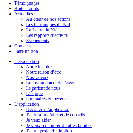
Témoignages
Boîte à outils
Actualités
Au cœur de nos actions
Les Chroniques du Nid
La Lettre du Nid
Les rapports d’activité
Evénements
Contacts
Faire un don
L’association
Notre histoire
Notre raison d’être
Nos valeurs
Le rayonnement de l’asso
Ils parlent de nous
L’équipe
Partenaires et mécènes
L’application
Découvrir l’application
J’ai besoin d’aide et de conseils
Je veux aider
Je veux rencontrer d’autres familles
J’ai un projet d’adoption