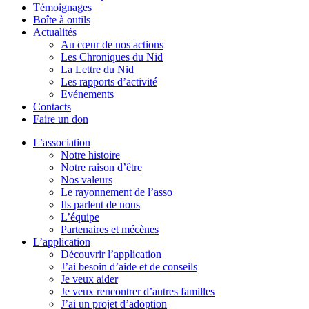
Témoignages
Boîte à outils
Actualités
Au cœur de nos actions
Les Chroniques du Nid
La Lettre du Nid
Les rapports d’activité
Evénements
Contacts
Faire un don
L’association
Notre histoire
Notre raison d’être
Nos valeurs
Le rayonnement de l’asso
Ils parlent de nous
L’équipe
Partenaires et mécènes
L’application
Découvrir l’application
J’ai besoin d’aide et de conseils
Je veux aider
Je veux rencontrer d’autres familles
J’ai un projet d’adoption