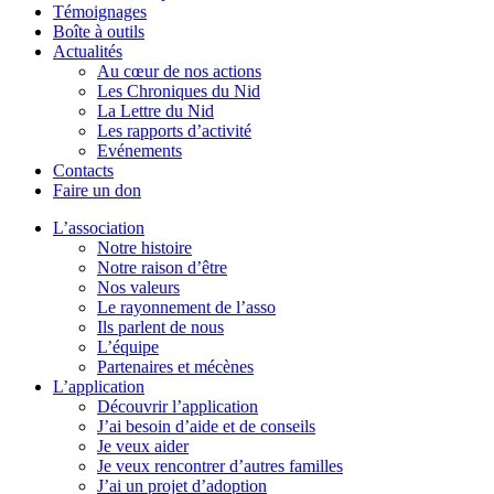
Témoignages
Boîte à outils
Actualités
Au cœur de nos actions
Les Chroniques du Nid
La Lettre du Nid
Les rapports d’activité
Evénements
Contacts
Faire un don
L’association
Notre histoire
Notre raison d’être
Nos valeurs
Le rayonnement de l’asso
Ils parlent de nous
L’équipe
Partenaires et mécènes
L’application
Découvrir l’application
J’ai besoin d’aide et de conseils
Je veux aider
Je veux rencontrer d’autres familles
J’ai un projet d’adoption