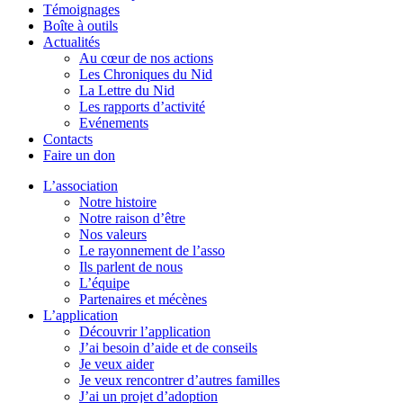
Témoignages
Boîte à outils
Actualités
Au cœur de nos actions
Les Chroniques du Nid
La Lettre du Nid
Les rapports d’activité
Evénements
Contacts
Faire un don
L’association
Notre histoire
Notre raison d’être
Nos valeurs
Le rayonnement de l’asso
Ils parlent de nous
L’équipe
Partenaires et mécènes
L’application
Découvrir l’application
J’ai besoin d’aide et de conseils
Je veux aider
Je veux rencontrer d’autres familles
J’ai un projet d’adoption