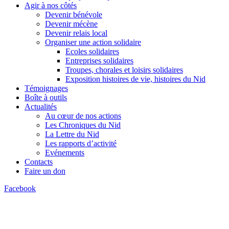
Agir à nos côtés
Devenir bénévole
Devenir mécène
Devenir relais local
Organiser une action solidaire
Ecoles solidaires
Entreprises solidaires
Troupes, chorales et loisirs solidaires
Exposition histoires de vie, histoires du Nid
Témoignages
Boîte à outils
Actualités
Au cœur de nos actions
Les Chroniques du Nid
La Lettre du Nid
Les rapports d’activité
Evénements
Contacts
Faire un don
Facebook