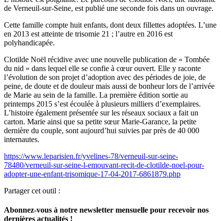
de Verneuil-sur-Seine, est publié une seconde fois dans un ouvrage.
Cette famille compte huit enfants, dont deux fillettes adoptées. L’une
en 2013 est atteinte de trisomie 21 ; l’autre en 2016 est
polyhandicapée.
Clotilde Noël récidive avec une nouvelle publication de « Tombée
du nid » dans lequel elle se confie à cœur ouvert. Elle y raconte
l’évolution de son projet d’adoption avec des périodes de joie, de
peine, de doute et de douleur mais aussi de bonheur lors de l’arrivée
de Marie au sein de la famille. La première édition sortie au
printemps 2015 s’est écoulée à plusieurs milliers d’exemplaires.
L’histoire également présentée sur les réseaux sociaux a fait un
carton. Marie ainsi que sa petite sœur Marie-Garance, la petite
dernière du couple, sont aujourd’hui suivies par près de 40 000
internautes.
https://www.leparisien.fr/yvelines-78/verneuil-sur-seine-
78480/verneuil-sur-seine-l-emouvant-recit-de-clotilde-noel-pour-
adopter-une-enfant-trisomique-17-04-2017-6861879.php
Partager cet outil :
Abonnez-vous à notre newsletter mensuelle pour recevoir nos
dernières actualités !