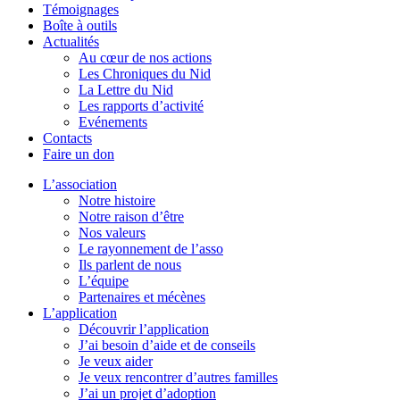
Témoignages
Boîte à outils
Actualités
Au cœur de nos actions
Les Chroniques du Nid
La Lettre du Nid
Les rapports d’activité
Evénements
Contacts
Faire un don
L’association
Notre histoire
Notre raison d’être
Nos valeurs
Le rayonnement de l’asso
Ils parlent de nous
L’équipe
Partenaires et mécènes
L’application
Découvrir l’application
J’ai besoin d’aide et de conseils
Je veux aider
Je veux rencontrer d’autres familles
J’ai un projet d’adoption