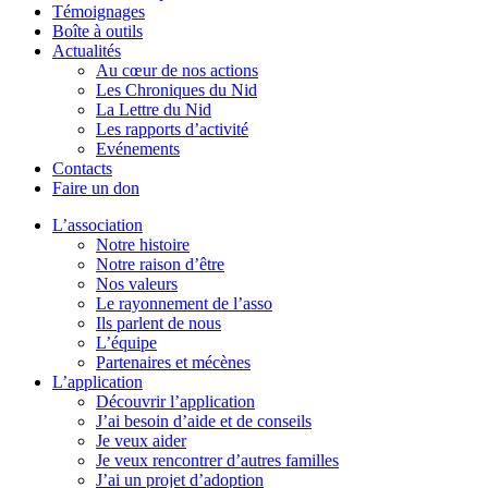
Témoignages
Boîte à outils
Actualités
Au cœur de nos actions
Les Chroniques du Nid
La Lettre du Nid
Les rapports d’activité
Evénements
Contacts
Faire un don
L’association
Notre histoire
Notre raison d’être
Nos valeurs
Le rayonnement de l’asso
Ils parlent de nous
L’équipe
Partenaires et mécènes
L’application
Découvrir l’application
J’ai besoin d’aide et de conseils
Je veux aider
Je veux rencontrer d’autres familles
J’ai un projet d’adoption