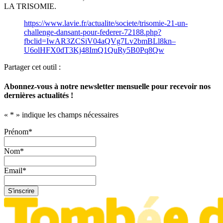
LA TRISOMIE.
https://www.lavie.fr/actualite/societe/trisomie-21-un-
challenge-dansant-pour-federer-72188.php?
fbclid=IwAR3ZCSiV04aQVg7Lv2bmBLl8kn–
U6olHFX0dT3Kj48ImQ1QuRy5B0Pq8Qw
Partager cet outil :
Abonnez-vous à notre newsletter mensuelle pour recevoir nos
dernières actualités !
«
*
» indique les champs nécessaires
Prénom
*
Nom
*
Email
*