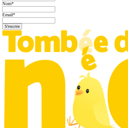
Nom
*
Email
*
S'inscrire