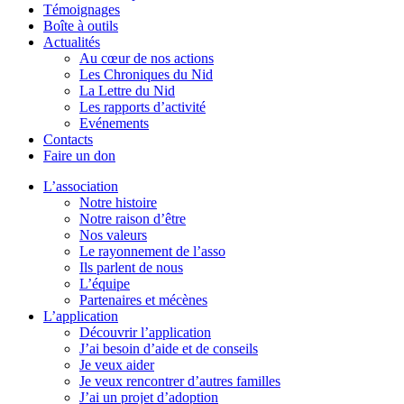
Témoignages
Boîte à outils
Actualités
Au cœur de nos actions
Les Chroniques du Nid
La Lettre du Nid
Les rapports d’activité
Evénements
Contacts
Faire un don
L’association
Notre histoire
Notre raison d’être
Nos valeurs
Le rayonnement de l’asso
Ils parlent de nous
L’équipe
Partenaires et mécènes
L’application
Découvrir l’application
J’ai besoin d’aide et de conseils
Je veux aider
Je veux rencontrer d’autres familles
J’ai un projet d’adoption