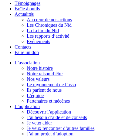
Témoignages
Boîte à outils
Actualités
Au cœur de nos actions
Les Chroniques du Nid
La Lettre du Nid
Les rapports d’activité
Evénements
Contacts
Faire un don
L’association
Notre histoire
Notre raison d’être
Nos valeurs
Le rayonnement de l’asso
Ils parlent de nous
L’équipe
Partenaires et mécènes
L’application
Découvrir l’application
J’ai besoin d’aide et de conseils
Je veux aider
Je veux rencontrer d’autres familles
J’ai un projet d’adoption