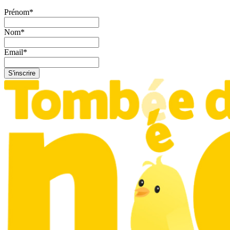
Prénom
*
Nom
*
Email
*
S'inscrire