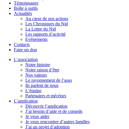
Témoignages
Boîte à outils
Actualités
Au cœur de nos actions
Les Chroniques du Nid
La Lettre du Nid
Les rapports d’activité
Evénements
Contacts
Faire un don
L’association
Notre histoire
Notre raison d’être
Nos valeurs
Le rayonnement de l’asso
Ils parlent de nous
L’équipe
Partenaires et mécènes
L’application
Découvrir l’application
J’ai besoin d’aide et de conseils
Je veux aider
Je veux rencontrer d’autres familles
J’ai un projet d’adoption