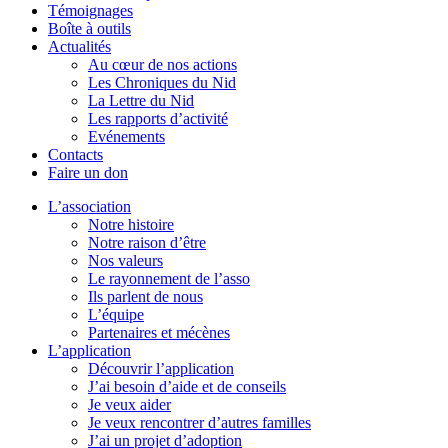
Témoignages
Boîte à outils
Actualités
Au cœur de nos actions
Les Chroniques du Nid
La Lettre du Nid
Les rapports d’activité
Evénements
Contacts
Faire un don
L’association
Notre histoire
Notre raison d’être
Nos valeurs
Le rayonnement de l’asso
Ils parlent de nous
L’équipe
Partenaires et mécènes
L’application
Découvrir l’application
J’ai besoin d’aide et de conseils
Je veux aider
Je veux rencontrer d’autres familles
J’ai un projet d’adoption