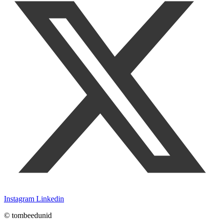
Instagram
Linkedin
© tombeedunid