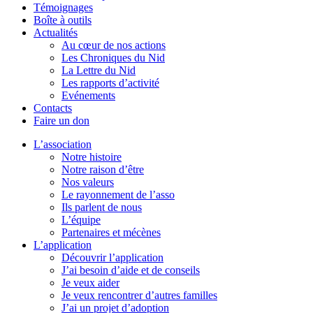
Témoignages
Boîte à outils
Actualités
Au cœur de nos actions
Les Chroniques du Nid
La Lettre du Nid
Les rapports d’activité
Evénements
Contacts
Faire un don
L’association
Notre histoire
Notre raison d’être
Nos valeurs
Le rayonnement de l’asso
Ils parlent de nous
L’équipe
Partenaires et mécènes
L’application
Découvrir l’application
J’ai besoin d’aide et de conseils
Je veux aider
Je veux rencontrer d’autres familles
J’ai un projet d’adoption