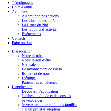
Témoignages
Boîte à outils
Actualités
Au cœur de nos actions
Les Chroniques du Nid
La Lettre du Nid
Les rapports d’activité
Evénements
Contacts
Faire un don
L’association
Notre histoire
Notre raison d’être
Nos valeurs
Le rayonnement de l’asso
Ils parlent de nous
L’équipe
Partenaires et mécènes
L’application
Découvrir l’application
J’ai besoin d’aide et de conseils
Je veux aider
Je veux rencontrer d’autres familles
J’ai un projet d’adoption