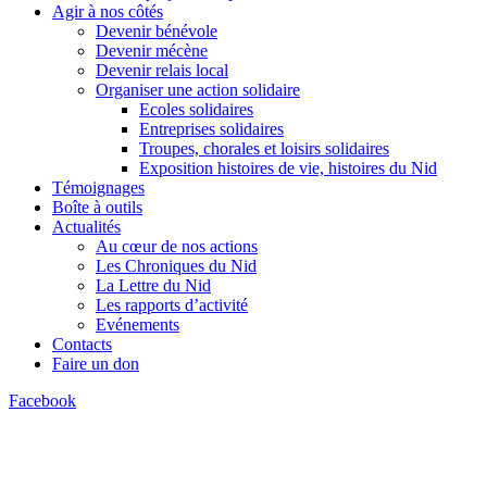
Agir à nos côtés
Devenir bénévole
Devenir mécène
Devenir relais local
Organiser une action solidaire
Ecoles solidaires
Entreprises solidaires
Troupes, chorales et loisirs solidaires
Exposition histoires de vie, histoires du Nid
Témoignages
Boîte à outils
Actualités
Au cœur de nos actions
Les Chroniques du Nid
La Lettre du Nid
Les rapports d’activité
Evénements
Contacts
Faire un don
Facebook