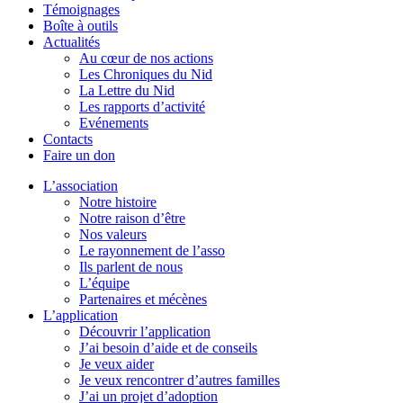
Témoignages
Boîte à outils
Actualités
Au cœur de nos actions
Les Chroniques du Nid
La Lettre du Nid
Les rapports d’activité
Evénements
Contacts
Faire un don
L’association
Notre histoire
Notre raison d’être
Nos valeurs
Le rayonnement de l’asso
Ils parlent de nous
L’équipe
Partenaires et mécènes
L’application
Découvrir l’application
J’ai besoin d’aide et de conseils
Je veux aider
Je veux rencontrer d’autres familles
J’ai un projet d’adoption