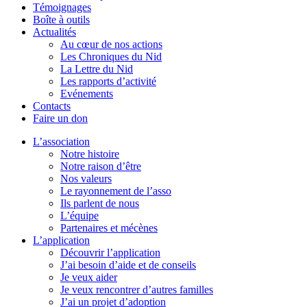
Témoignages
Boîte à outils
Actualités
Au cœur de nos actions
Les Chroniques du Nid
La Lettre du Nid
Les rapports d’activité
Evénements
Contacts
Faire un don
L’association
Notre histoire
Notre raison d’être
Nos valeurs
Le rayonnement de l’asso
Ils parlent de nous
L’équipe
Partenaires et mécènes
L’application
Découvrir l’application
J’ai besoin d’aide et de conseils
Je veux aider
Je veux rencontrer d’autres familles
J’ai un projet d’adoption