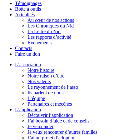
Témoignages
Boîte à outils
Actualités
Au cœur de nos actions
Les Chroniques du Nid
La Lettre du Nid
Les rapports d’activité
Evénements
Contacts
Faire un don
L’association
Notre histoire
Notre raison d’être
Nos valeurs
Le rayonnement de l’asso
Ils parlent de nous
L’équipe
Partenaires et mécènes
L’application
Découvrir l’application
J’ai besoin d’aide et de conseils
Je veux aider
Je veux rencontrer d’autres familles
J’ai un projet d’adoption