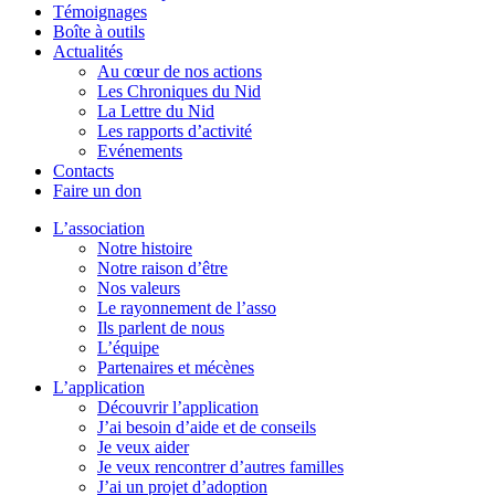
Témoignages
Boîte à outils
Actualités
Au cœur de nos actions
Les Chroniques du Nid
La Lettre du Nid
Les rapports d’activité
Evénements
Contacts
Faire un don
L’association
Notre histoire
Notre raison d’être
Nos valeurs
Le rayonnement de l’asso
Ils parlent de nous
L’équipe
Partenaires et mécènes
L’application
Découvrir l’application
J’ai besoin d’aide et de conseils
Je veux aider
Je veux rencontrer d’autres familles
J’ai un projet d’adoption