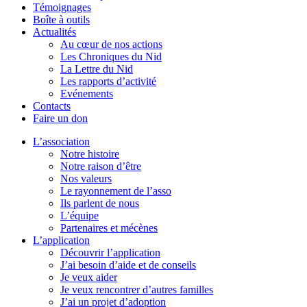
Témoignages
Boîte à outils
Actualités
Au cœur de nos actions
Les Chroniques du Nid
La Lettre du Nid
Les rapports d’activité
Evénements
Contacts
Faire un don
L’association
Notre histoire
Notre raison d’être
Nos valeurs
Le rayonnement de l’asso
Ils parlent de nous
L’équipe
Partenaires et mécènes
L’application
Découvrir l’application
J’ai besoin d’aide et de conseils
Je veux aider
Je veux rencontrer d’autres familles
J’ai un projet d’adoption