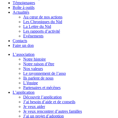
Témoignages
Boîte à outils
Actualités
Au cœur de nos actions
Les Chroniques du Nid
La Lettre du Nid
Les rapports d’activité
Evénements
Contacts
Faire un don
L’association
Notre histoire
Notre raison d’être
Nos valeurs
Le rayonnement de l’asso
Ils parlent de nous
L’équipe
Partenaires et mécènes
L’application
Découvrir l’application
J’ai besoin d’aide et de conseils
Je veux aider
Je veux rencontrer d’autres familles
J’ai un projet d’adoption