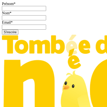
Prénom
*
Nom
*
Email
*