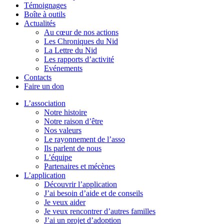
Témoignages
Boîte à outils
Actualités
Au cœur de nos actions
Les Chroniques du Nid
La Lettre du Nid
Les rapports d’activité
Evénements
Contacts
Faire un don
L’association
Notre histoire
Notre raison d’être
Nos valeurs
Le rayonnement de l’asso
Ils parlent de nous
L’équipe
Partenaires et mécènes
L’application
Découvrir l’application
J’ai besoin d’aide et de conseils
Je veux aider
Je veux rencontrer d’autres familles
J’ai un projet d’adoption