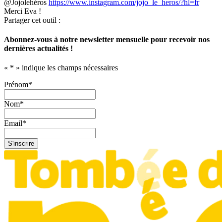
@Jojolehéros
https://www.instagram.com/jojo_le_heros/?hl=fr
Merci Eva !
Partager cet outil :
Abonnez-vous à notre newsletter mensuelle pour recevoir nos
dernières actualités !
«
*
» indique les champs nécessaires
Prénom
*
Nom
*
Email
*
S'inscrire